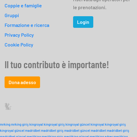
Coppie e famiglie
le prenotazioni.
Gruppi
Login
Formazione e ricerca
Privacy Policy
Cookie Policy
Il tuo contributo è importante!
Dona adesso
mrking
mrking giriş
kingroyal
kingroyal giriş
kingroyal güncel
kingroyal
kingroyal giriş
kingroyal güncel
madridbet
madridbet giriş
madridbet güncel
madridbet
madridbet giriş
madridbet güncel
meritking
meritking giriş
meritking güncel
meritking adres
meritking