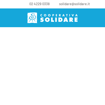
02 4229 0338
solidare@solidare.it
I luoghi di 