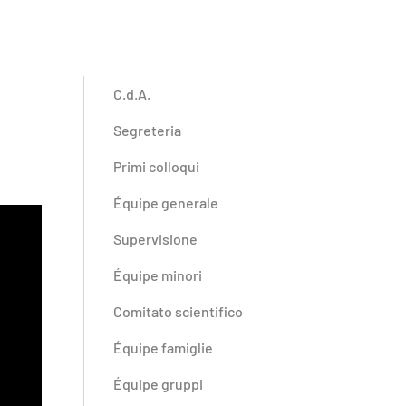
C.d.A.
Segreteria
Primi colloqui
Équipe generale
Supervisione
Équipe minori
Comitato scientifico
Équipe famiglie
Équipe gruppi