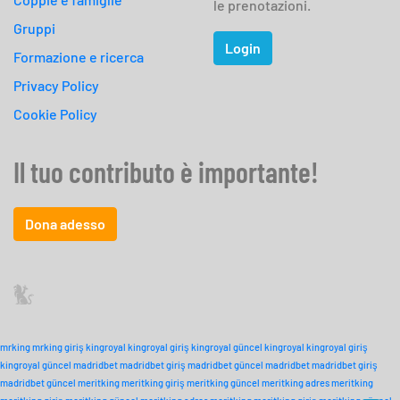
le prenotazioni.
Gruppi
Login
Formazione e ricerca
Privacy Policy
Cookie Policy
Il tuo contributo è importante!
Dona adesso
mrking
mrking giriş
kingroyal
kingroyal giriş
kingroyal güncel
kingroyal
kingroyal giriş
kingroyal güncel
madridbet
madridbet giriş
madridbet güncel
madridbet
madridbet giriş
madridbet güncel
meritking
meritking giriş
meritking güncel
meritking adres
meritking